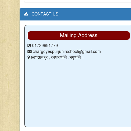
CONTACT US
Mailing Address
01729691779
chargoyespurjunirschool@gmail.com
চরগয়েশপুর , কামারখালি , মধুখালি ।