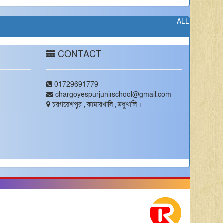
ALL
CONTACT
01729691779
chargoyespurjunirschool@gmail.com
চরগয়েশপুর , কামারখালি , মধুখালি ।