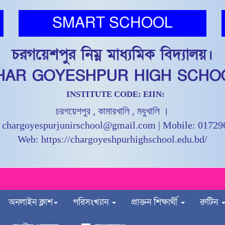
SMART SCHOOL
চরগয়েশপুর নিম্ন মাধ্যমিক বিদ্যালয়।
HAR GOYESHPUR HIGH SCHO
INSTITUTE CODE: EIIN:
চরগয়েশপুর , কামারখালি , মধুখালি ।
 chargoyespurjunirschool@gmail.com | Mobile: 0172
Web: https://chargoyeshpurhighschool.edu.bd/
অনলাইন ক্লাশ
পরিসংখ্যান
প্রাক্তন শিক্ষার্থী
রুটিন