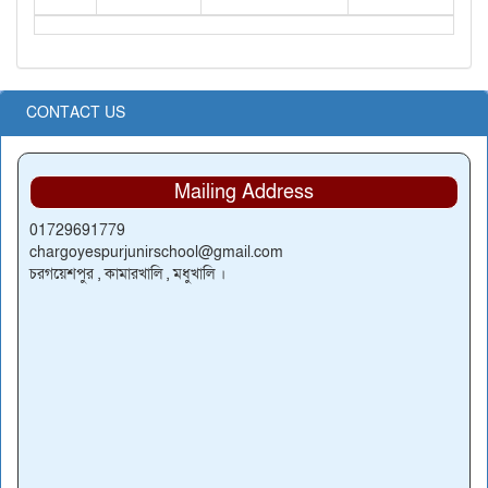
CONTACT US
Mailing Address
01729691779
chargoyespurjunirschool@gmail.com
চরগয়েশপুর , কামারখালি , মধুখালি ।