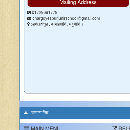
Mailing Address
01729691779
chargoyespurjunirschool@gmail.com
চরগয়েশপুর , কামারখালি , মধুখালি ।
অন্যান্য লিঙ্ক
MAIN MENU
RELE