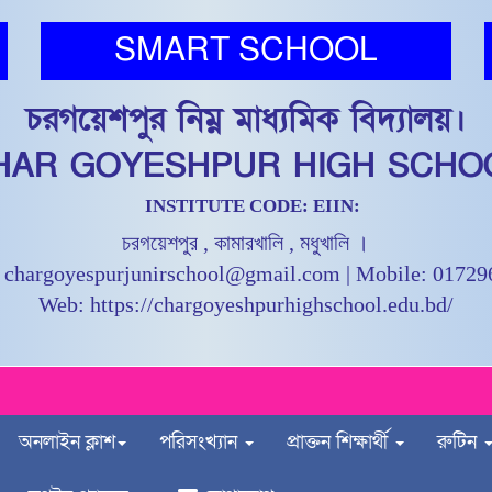
SMART SCHOOL
চরগয়েশপুর নিম্ন মাধ্যমিক বিদ্যালয়।
HAR GOYESHPUR HIGH SCHO
INSTITUTE CODE: EIIN:
চরগয়েশপুর , কামারখালি , মধুখালি ।
 chargoyespurjunirschool@gmail.com | Mobile: 0172
Web: https://chargoyeshpurhighschool.edu.bd/
অনলাইন ক্লাশ
পরিসংখ্যান
প্রাক্তন শিক্ষার্থী
রুটিন